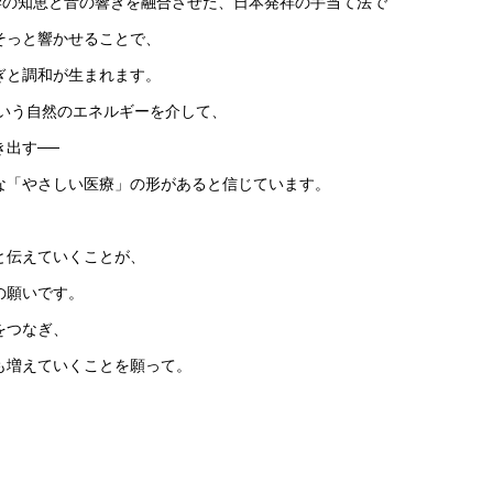
学の知恵と音の響きを融合させた、日本発祥の手当て法で
そっと響かせることで、
ぎと調和が生まれます。
 という自然のエネルギーを介して、
出す──
な「やさしい医療」の形があると信じています。
、
と伝えていくことが、
の願いです。
をつなぎ、
も増えていくことを願って。