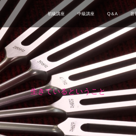
初級講座
中級講座
Q＆A
音
生
き
て
い
る
と
い
う
こ
と
は
、
振
動
し
て