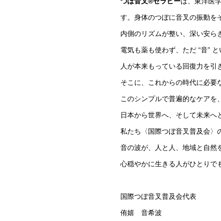
つぼ音叉®セラピー
は、東洋医
す。身体のつぼに音叉の振動を
内側のリズムが整い、深い安ら
電気も薬も使わず、ただ “音”
人が本来もっている回復力を引き
そこに、これからの時代に必要
このシンプルで普遍的なケアを
日本から世界へ、そして未来へ
私たち〈国際つぼ音叉普及会〉
音の波が、人と人、地域と自然
心穏やかに生きる人がひとりで
国際つぼ音叉普及会代表
侑嬉 音希波